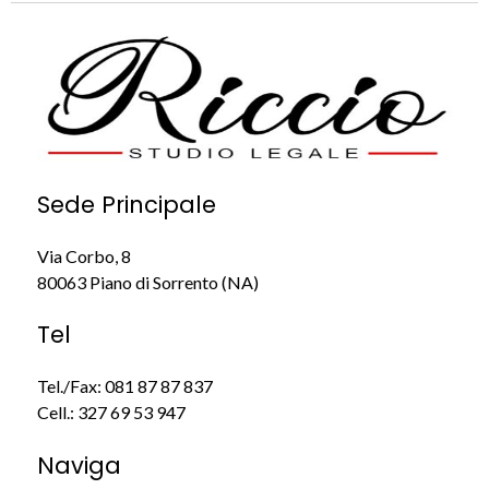
Sede Principale
Via Corbo, 8
80063 Piano di Sorrento (NA)
Tel
Tel./Fax:
081 87 87 837
Cell.:
327 69 53 947
Naviga