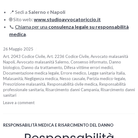
📍 Sedi a
Salerno
e
Napoli
🌐 Sito web:
www.studioavvocatoriccio.it
📞
Chiama per una
consulenza legale su responsabilità
medica
.
26 Maggio 2025
Art. 2043 Codice Civile
,
Art. 2236 Codice Civile
,
Avvocato malasanità
Napoli
,
Avvocato malasanità Salerno
,
Consenso informato
,
Danno
biologico
,
Danno da trattamento
,
Difesa vittime errori medici
,
Documentazione medica legale
,
Errore medico
,
Legge sanitaria Italia
,
Malasanità
,
Negligenza medica
,
Nesso causale
,
Perizia medico-legale
,
Prescrizione malasanità
,
Responsabilità civile medica
,
Responsabilità
professionale sanitaria
,
Risarcimento danni Campania
,
Risarcimento danni
sanitari
Leave a comment
RESPONSABILITÀ MEDICA E RISARCIMENTO DEL DANNO