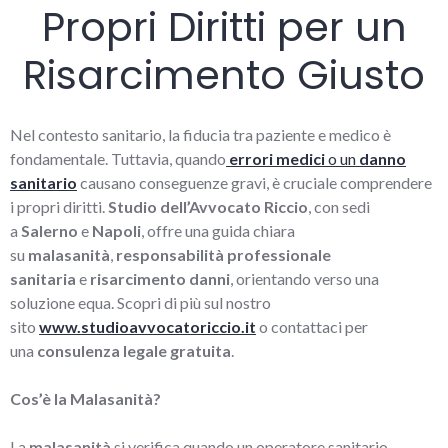
Propri Diritti per un
Risarcimento Giusto
Nel contesto sanitario, la fiducia tra paziente e medico è
fondamentale. Tuttavia, quando
errori medici
o un
danno
sanitario
causano conseguenze gravi, è cruciale comprendere
i propri diritti.
Studio dell’Avvocato Riccio
, con sedi
a
Salerno
e
Napoli
, offre una guida chiara
su
malasanità
,
responsabilità professionale
sanitaria
e
risarcimento danni
, orientando verso una
soluzione equa. Scopri di più sul nostro
sito
www.studioavvocatoriccio.it
o contattaci per
una
consulenza legale gratuita
.
Cos’è la Malasanità?
La
malasanità
si verifica quando un operato
re sanitario