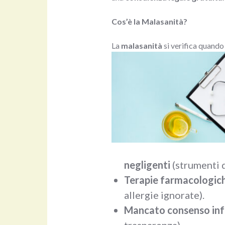
Cos’è la Malasanità?
La
malasanità
si verifica quando
negligenti
(strumenti d
Terapie farmacologich
allergie ignorate).
Mancato consenso in