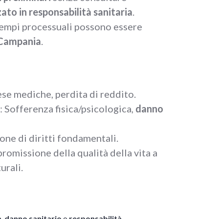
ato in responsabilità sanitaria
.
 tempi processuali possono essere
Campania
.
ese mediche, perdita di reddito.
: Sofferenza fisica/psicologica,
danno
ione di diritti fondamentali.
romissione della qualità della vita a
urali.
à
,
danno sanitario
o
responsabilità