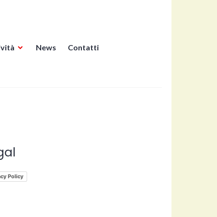
ività
News
Contatti
gal
acy Policy