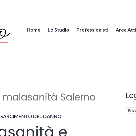
Home
Lo Studio
Professionisti
Aree Att
iccio.it
 malasanità Salerno
Le
Priv
RISARCIMENTO DEL DANNO
asanità e