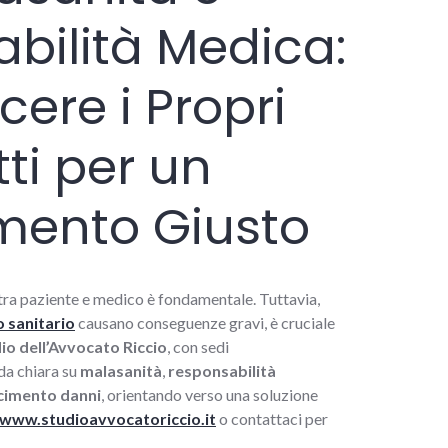
bilità Medica:
ere i Propri
itti per un
mento Giusto
a tra paziente e medico è fondamentale. Tuttavia,
 sanitario
causano conseguenze gravi, è cruciale
io dell’Avvocato Riccio
, con sedi
ida chiara su
malasanità
,
responsabilità
cimento danni
, orientando verso una soluzione
www.studioavvocatoriccio.it
o contattaci per