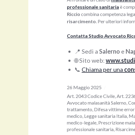
professionale sanitaria
è compl
Riccio
combina competenza legale 
risarcimento
. Per ulteriori info
Contatta Studio Avvocato Ric
📍 Sedi a
Salerno
e
Nap
🌐 Sito web:
www.studi
📞
Chiama per una
con
26 Maggio 2025
Art. 2043 Codice Civile
,
Art. 223
Avvocato malasanità Salerno
,
Co
trattamento
,
Difesa vittime error
medico
,
Legge sanitaria Italia
,
Ma
medico-legale
,
Prescrizione mala
professionale sanitaria
,
Risarcim