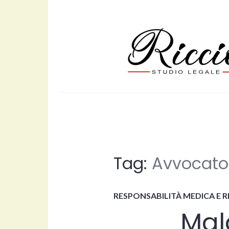
Skip
to
content
studioavvocator
Tag:
Avvocato
RESPONSABILITÀ MEDICA E 
Mal