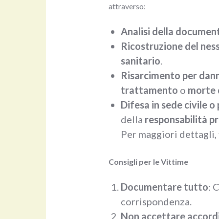
attraverso:
Analisi della documen
Ricostruzione del nes
sanitario
.
Risarcimento per dann
trattamento
o
morte 
Difesa in sede civile o
della
responsabilità p
Per maggiori dettagli, 
Consigli per le Vittime
Documentare tutto
: 
corrispondenza.
Non accettare accordi