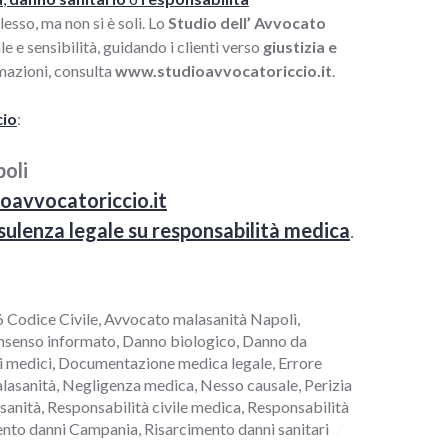
esso, ma non si è soli. Lo
Studio dell’ Avvocato
e sensibilità, guidando i clienti verso
giustizia e
rmazioni, consulta
www.studioavvocatoriccio.it
.
cio
:
oli
oavvocatoriccio.it
sulenza legale su responsabilità medica
.
6 Codice Civile
,
Avvocato malasanità Napoli
,
nsenso informato
,
Danno biologico
,
Danno da
i medici
,
Documentazione medica legale
,
Errore
lasanità
,
Negligenza medica
,
Nesso causale
,
Perizia
sanità
,
Responsabilità civile medica
,
Responsabilità
ento danni Campania
,
Risarcimento danni sanitari