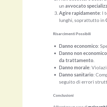
un
avvocato specializz
Agire rapidamente
: I
lunghi, soprattutto in
Risarcimenti Possibili
Danno economico
: Sp
Danno non economico
da trattamento
.
Danno morale
: Violaz
Danno sanitario
: Comp
seguito di errori strutt
Conclusioni
Affrontare un caso di
malasanit