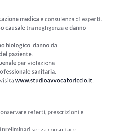
tazione medica
e consulenza di esperti.
so causale
tra negligenza e
danno
o biologico
,
danno da
del paziente
.
 penale
per violazione
rofessionale sanitaria
.
visita
www.studioavvocatoriccio.it
.
Conservare referti, prescrizioni e
 preliminari
senza consultare