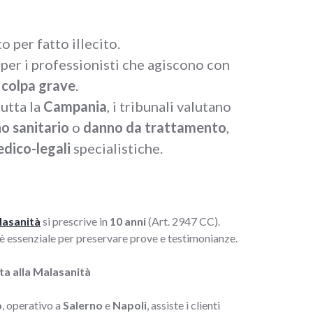
o per fatto illecito.
 per i professionisti che agiscono con
i
colpa grave
.
tutta la
Campania
, i tribunali valutano
o sanitario
o
danno da trattamento
,
edico-legali
specialistiche.
lasanità
si prescrive in
10 anni
(Art. 2947 CC).
è essenziale per preservare prove e testimonianze.
tta alla Malasanità
o
, operativo a
Salerno
e
Napoli
, assiste i clienti