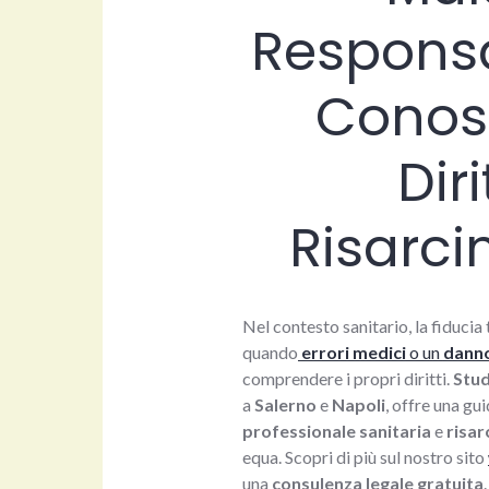
Responsa
Conosc
Dir
Risarci
Nel contesto sanitario, la fiduci
quando
errori medici
o un
danno
comprendere i propri diritti.
Stud
a
Salerno
e
Napoli
, offre una gu
professionale sanitaria
e
risar
equa. Scopri di più sul nostro sito
una
consulenza legale gratuita
.