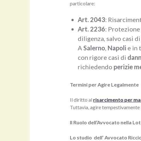
particolare:
Art. 2043
: Risarciment
Art. 2236
: Protezione
diligenza, salvo casi d
A
Salerno
,
Napoli
e in 
con rigore casi di
dann
richiedendo
perizie m
Termini per Agire Legalmente
Il diritto al
risarcimento per ma
Tuttavia, agire tempestivamente 
Il Ruolo dell’Avvocato nella Lo
Lo studio dell’ Avvocato Ricci