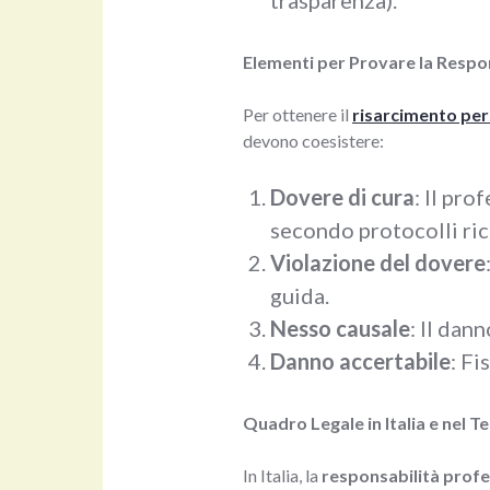
trasparenza).
Elementi per Provare la Respo
Per ottenere il
risarcimento per
devono coesistere:
Dovere di cura
: Il pro
secondo protocolli ric
Violazione del dovere
guida.
Nesso causale
: Il dan
Danno accertabile
: F
Quadro Legale in Italia e nel 
In Italia, la
responsabilità profe