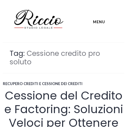
Skip
to
content
MENU
studioavvocatoriccio.it
Tag:
Cessione credito pro
soluto
RECUPERO CREDITI E CESSIONE DEI CREDITI
Cessione del Credito
e Factoring: Soluzioni
Veloci per Ottenere