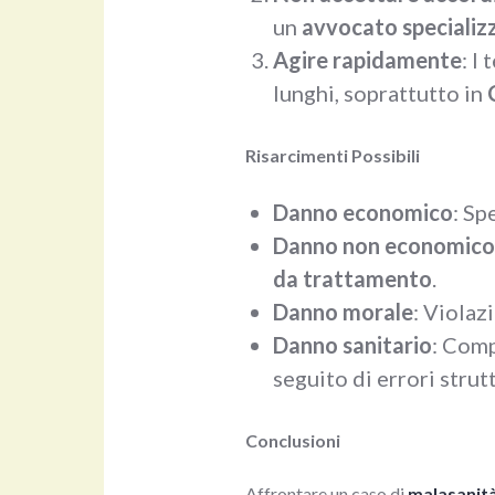
un
avvocato specializz
Agire rapidamente
: I
lunghi, soprattutto in
Risarcimenti Possibili
Danno economico
: Sp
Danno non economico
da trattamento
.
Danno morale
: Violaz
Danno sanitario
: Comp
seguito di errori strutt
Conclusioni
Affrontare un caso di
malasanit