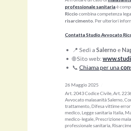
professionale sanitaria
è compl
Riccio
combina competenza legale 
risarcimento
. Per ulteriori info
Contatta Studio Avvocato Ric
📍 Sedi a
Salerno
e
Nap
🌐 Sito web:
www.studi
📞
Chiama per una
con
26 Maggio 2025
Art. 2043 Codice Civile
,
Art. 223
Avvocato malasanità Salerno
,
Co
trattamento
,
Difesa vittime error
medico
,
Legge sanitaria Italia
,
Ma
medico-legale
,
Prescrizione mala
professionale sanitaria
,
Risarcim