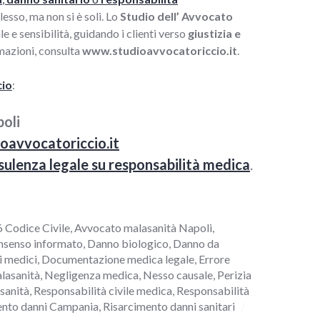
esso, ma non si è soli. Lo
Studio dell’ Avvocato
e sensibilità, guidando i clienti verso
giustizia e
rmazioni, consulta
www.studioavvocatoriccio.it
.
cio
:
oli
oavvocatoriccio.it
sulenza legale su responsabilità medica
.
6 Codice Civile
,
Avvocato malasanità Napoli
,
nsenso informato
,
Danno biologico
,
Danno da
i medici
,
Documentazione medica legale
,
Errore
lasanità
,
Negligenza medica
,
Nesso causale
,
Perizia
sanità
,
Responsabilità civile medica
,
Responsabilità
ento danni Campania
,
Risarcimento danni sanitari