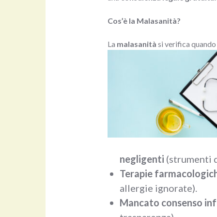
Cos’è la Malasanità?
La
malasanità
si verifica quando
negligenti
(strumenti d
Terapie farmacologich
allergie ignorate).
Mancato consenso in