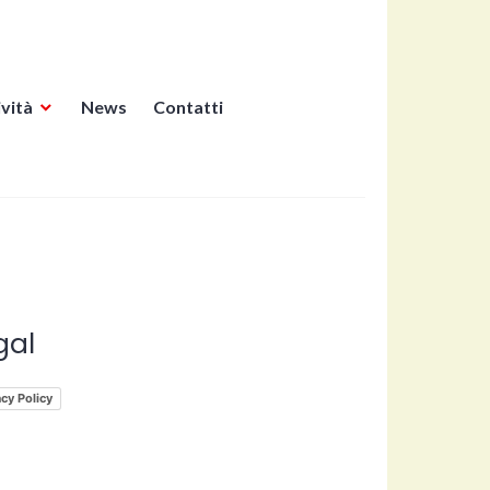
ività
News
Contatti
gal
acy Policy