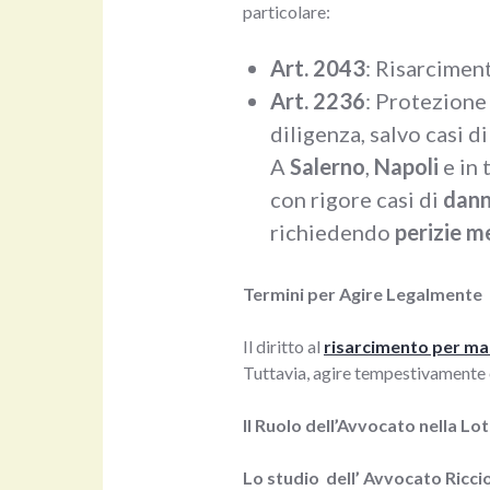
particolare:
Art. 2043
: Risarciment
Art. 2236
: Protezione
diligenza, salvo casi d
A
Salerno
,
Napoli
e in 
con rigore casi di
dann
richiedendo
perizie m
Termini per Agire Legalmente
Il diritto al
risarcimento per ma
Tuttavia, agire tempestivamente 
Il Ruolo dell’Avvocato nella Lo
Lo studio dell’ Avvocato Ricci