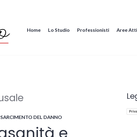
Home
Lo Studio
Professionisti
Aree Att
iccio.it
usale
Le
Priv
RISARCIMENTO DEL DANNO
asanità e