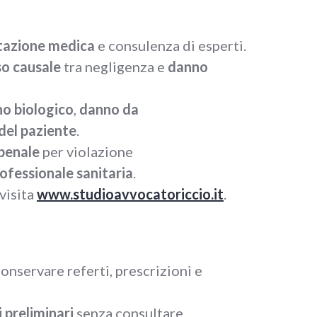
tazione medica
e consulenza di esperti.
so causale
tra negligenza e
danno
o biologico
,
danno da
del paziente
.
 penale
per violazione
rofessionale sanitaria
.
visita
www.studioavvocatoriccio.it
.
Conservare referti, prescrizioni e
 preliminari
senza consultare