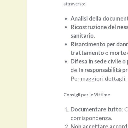
attraverso:
Analisi della documen
Ricostruzione del nes
sanitario
.
Risarcimento per dann
trattamento
o
morte 
Difesa in sede civile o
della
responsabilità p
Per maggiori dettagli, 
Consigli per le Vittime
Documentare tutto
: 
corrispondenza.
Non accettare accordi