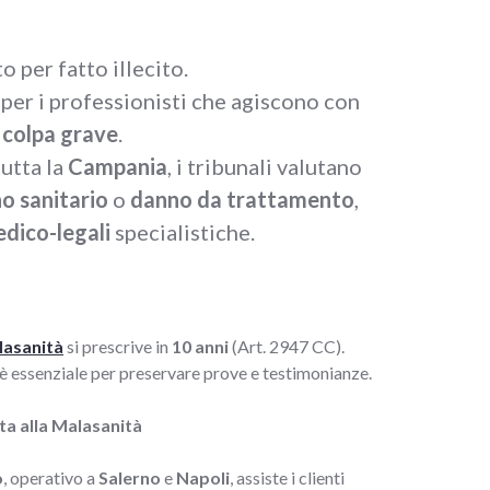
o per fatto illecito.
 per i professionisti che agiscono con
i
colpa grave
.
tutta la
Campania
, i tribunali valutano
o sanitario
o
danno da trattamento
,
edico-legali
specialistiche.
lasanità
si prescrive in
10 anni
(Art. 2947 CC).
è essenziale per preservare prove e testimonianze.
tta alla Malasanità
o
, operativo a
Salerno
e
Napoli
, assiste i clienti