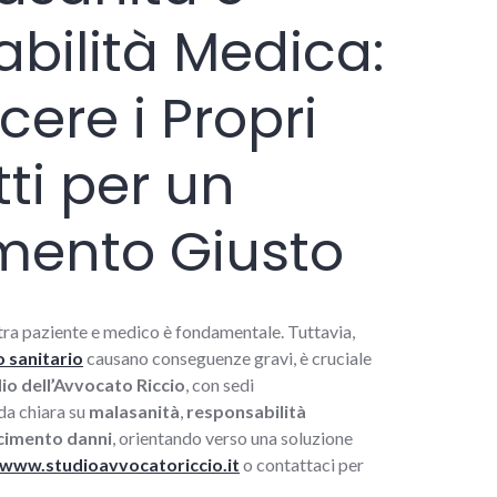
bilità Medica:
ere i Propri
itti per un
mento Giusto
a tra paziente e medico è fondamentale. Tuttavia,
 sanitario
causano conseguenze gravi, è cruciale
io dell’Avvocato Riccio
, con sedi
ida chiara su
malasanità
,
responsabilità
cimento danni
, orientando verso una soluzione
www.studioavvocatoriccio.it
o contattaci per