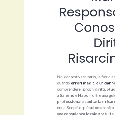
Responsa
Conosc
Dir
Risarci
Nel contesto sanitario, la fiduci
quando
errori medici
o un
danno
comprendere i propri diritti.
Stud
a
Salerno
e
Napoli
, offre una gu
professionale sanitaria
e
risar
equa. Scopri di più sul nostro sito
una
consulenza legale gratuita
.