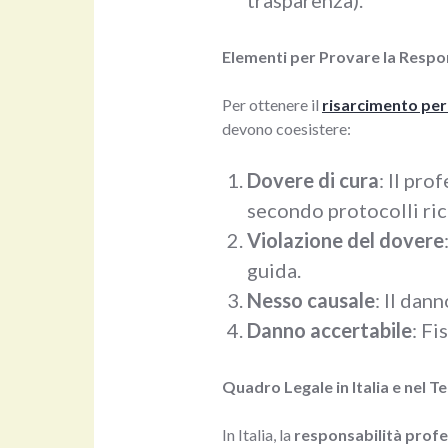
trasparenza).
Elementi per Provare la Respo
Per ottenere il
risarcimento per
devono coesistere:
Dovere di cura
: Il pro
secondo protocolli ric
Violazione del dovere
guida.
Nesso causale
: Il dan
Danno accertabile
: F
Quadro Legale in Italia e nel 
In Italia, la
responsabilità profe