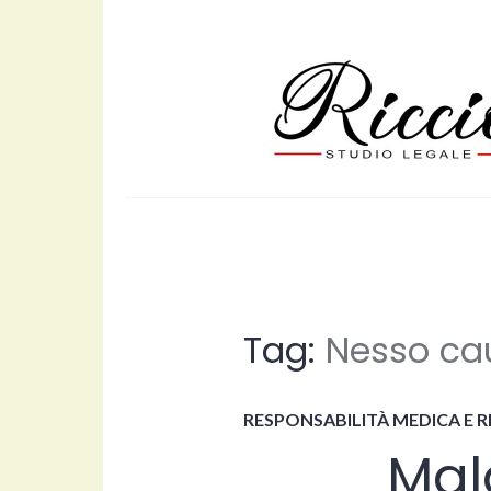
Skip
to
content
studioavvocator
Tag:
Nesso ca
RESPONSABILITÀ MEDICA E 
Mal