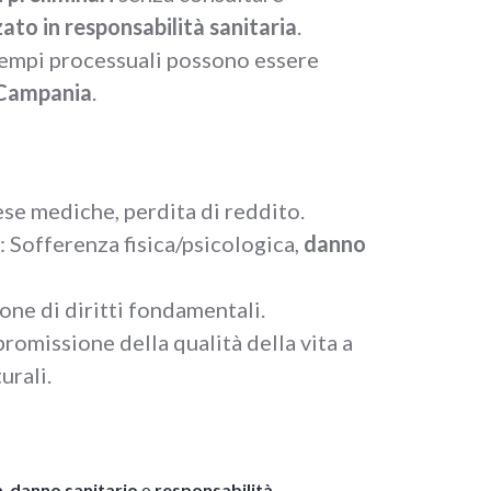
ato in responsabilità sanitaria
.
 tempi processuali possono essere
Campania
.
ese mediche, perdita di reddito.
: Sofferenza fisica/psicologica,
danno
ione di diritti fondamentali.
romissione della qualità della vita a
urali.
à
,
danno sanitario
o
responsabilità