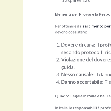
trasparenza).
Elementi per Provare la Respo
Per ottenere il
risarcimento per
devono coesistere:
Dovere di cura
: Il pro
secondo protocolli ric
Violazione del dovere
guida.
Nesso causale
: Il dan
Danno accertabile
: F
Quadro Legale in Italia e nel 
In Italia, la
responsabilità profe