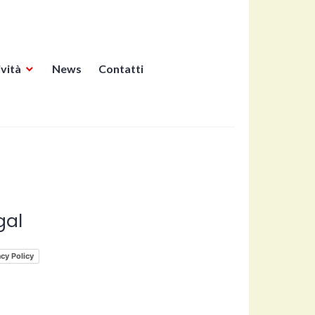
ività
News
Contatti
gal
acy Policy