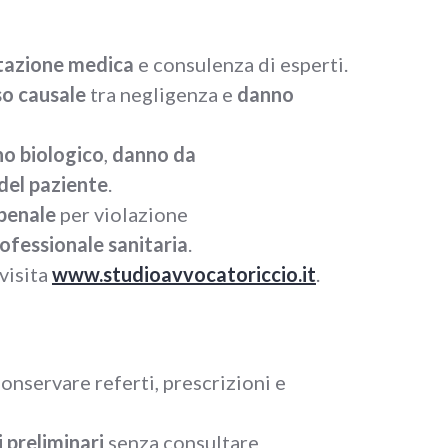
tazione medica
e consulenza di esperti.
so causale
tra negligenza e
danno
o biologico
,
danno da
del paziente
.
 penale
per violazione
rofessionale sanitaria
.
visita
www.studioavvocatoriccio.it
.
Conservare referti, prescrizioni e
 preliminari
senza consultare