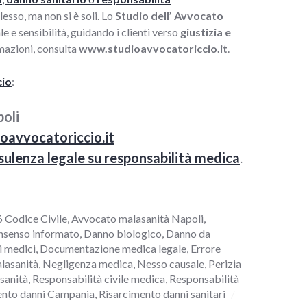
esso, ma non si è soli. Lo
Studio dell’ Avvocato
e sensibilità, guidando i clienti verso
giustizia e
rmazioni, consulta
www.studioavvocatoriccio.it
.
cio
:
oli
oavvocatoriccio.it
sulenza legale su responsabilità medica
.
6 Codice Civile
,
Avvocato malasanità Napoli
,
nsenso informato
,
Danno biologico
,
Danno da
i medici
,
Documentazione medica legale
,
Errore
lasanità
,
Negligenza medica
,
Nesso causale
,
Perizia
sanità
,
Responsabilità civile medica
,
Responsabilità
ento danni Campania
,
Risarcimento danni sanitari