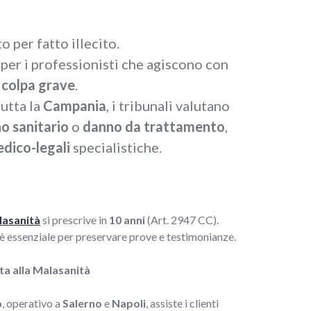
o per fatto illecito.
 per i professionisti che agiscono con
i
colpa grave
.
tutta la
Campania
, i tribunali valutano
o sanitario
o
danno da trattamento
,
edico-legali
specialistiche.
lasanità
si prescrive in
10 anni
(Art. 2947 CC).
è essenziale per preservare prove e testimonianze.
tta alla Malasanità
o
, operativo a
Salerno
e
Napoli
, assiste i clienti