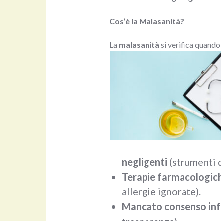
Cos’è la Malasanità?
La
malasanità
si verifica quando
negligenti
(strumenti d
Terapie farmacologich
allergie ignorate).
Mancato consenso in