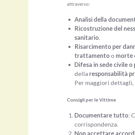
attraverso:
Analisi della documen
Ricostruzione del nes
sanitario
.
Risarcimento per dann
trattamento
o
morte 
Difesa in sede civile o
della
responsabilità p
Per maggiori dettagli, 
Consigli per le Vittime
Documentare tutto
: 
corrispondenza.
Non accettare accordi