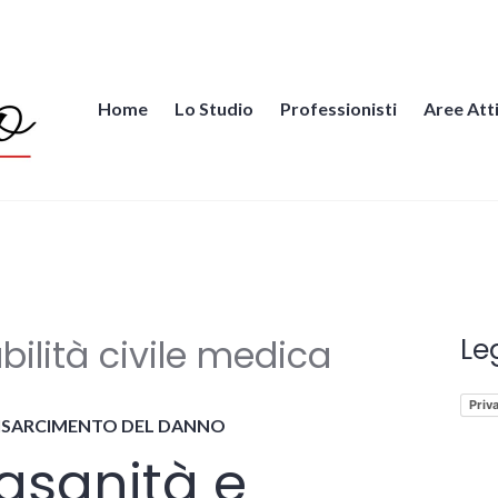
Home
Lo Studio
Professionisti
Aree Att
iccio.it
ilità civile medica
Le
Priv
RISARCIMENTO DEL DANNO
asanità e