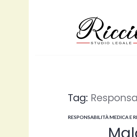
Skip
to
content
studioavvocator
Tag:
Responsab
RESPONSABILITÀ MEDICA E 
Mal