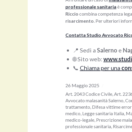
professionale sanitaria
è compl
Riccio
combina competenza legale 
risarcimento
. Per ulteriori info
Contatta Studio Avvocato Ric
📍 Sedi a
Salerno
e
Nap
🌐 Sito web:
www.studi
📞
Chiama per una
con
26 Maggio 2025
Art. 2043 Codice Civile
,
Art. 223
Avvocato malasanità Salerno
,
Co
trattamento
,
Difesa vittime error
medico
,
Legge sanitaria Italia
,
Ma
medico-legale
,
Prescrizione mala
professionale sanitaria
,
Risarcim