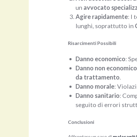
un
avvocato specializz
Agire rapidamente
: I
lunghi, soprattutto in
Risarcimenti Possibili
Danno economico
: Sp
Danno non economico
da trattamento
.
Danno morale
: Violaz
Danno sanitario
: Comp
seguito di errori strutt
Conclusioni
Affrontare un caso di
malasanit