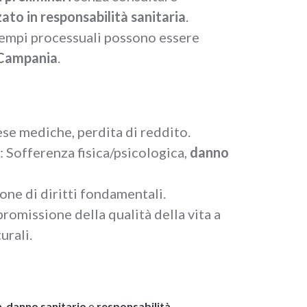
ato in responsabilità sanitaria
.
 tempi processuali possono essere
Campania
.
ese mediche, perdita di reddito.
: Sofferenza fisica/psicologica,
danno
ione di diritti fondamentali.
romissione della qualità della vita a
urali.
à
,
danno sanitario
o
responsabilità