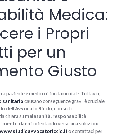
bilità Medica:
ere i Propri
itti per un
mento Giusto
a tra paziente e medico è fondamentale. Tuttavia,
 sanitario
causano conseguenze gravi, è cruciale
io dell’Avvocato Riccio
, con sedi
ida chiara su
malasanità
,
responsabilità
cimento danni
, orientando verso una soluzione
www.studioavvocatoriccio.it
o contattaci per