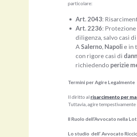
particolare:
Art. 2043
: Risarciment
Art. 2236
: Protezione
diligenza, salvo casi d
A
Salerno
,
Napoli
e in 
con rigore casi di
dann
richiedendo
perizie m
Termini per Agire Legalmente
Il diritto al
risarcimento per ma
Tuttavia, agire tempestivamente 
Il Ruolo dell’Avvocato nella Lo
Lo studio dell’ Avvocato Ricci