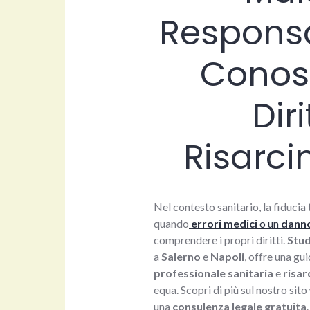
Responsa
Conosc
Dir
Risarci
Nel contesto sanitario, la fiduci
quando
errori medici
o un
danno
comprendere i propri diritti.
Stud
a
Salerno
e
Napoli
, offre una gu
professionale sanitaria
e
risar
equa. Scopri di più sul nostro sito
una
consulenza legale gratuita
.